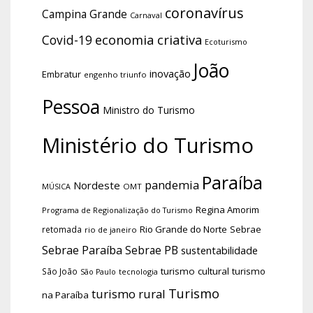
coronavírus
Campina Grande
Carnaval
economia criativa
Covid-19
Ecoturismo
João
inovação
Embratur
engenho triunfo
Pessoa
Ministro do Turismo
Ministério do Turismo
Paraíba
pandemia
Nordeste
OMT
MÚSICA
Regina Amorim
Programa de Regionalização do Turismo
Rio Grande do Norte
Sebrae
retomada
rio de janeiro
Sebrae Paraíba
Sebrae PB
sustentabilidade
turismo cultural
turismo
São João
tecnologia
São Paulo
Turismo
turismo rural
na Paraíba