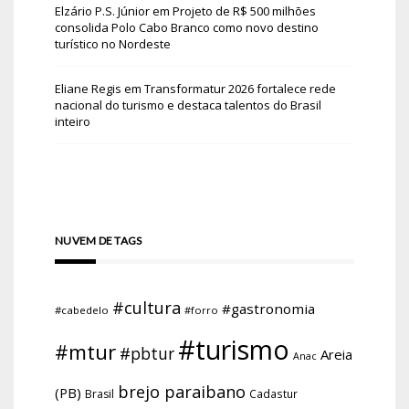
Elzário P.S. Júnior
em
Projeto de R$ 500 milhões
consolida Polo Cabo Branco como novo destino
turístico no Nordeste
Eliane Regis
em
Transformatur 2026 fortalece rede
nacional do turismo e destaca talentos do Brasil
inteiro
NUVEM DE TAGS
#cultura
#gastronomia
#cabedelo
#forro
#turismo
#mtur
#pbtur
Areia
Anac
brejo paraibano
(PB)
Brasil
Cadastur