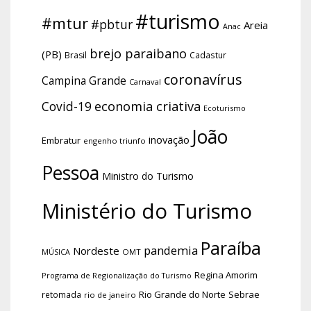
#turismo
#mtur
#pbtur
Areia
Anac
brejo paraibano
(PB)
Brasil
Cadastur
coronavírus
Campina Grande
Carnaval
economia criativa
Covid-19
Ecoturismo
João
inovação
Embratur
engenho triunfo
Pessoa
Ministro do Turismo
Ministério do Turismo
Paraíba
pandemia
Nordeste
OMT
MÚSICA
Regina Amorim
Programa de Regionalização do Turismo
Rio Grande do Norte
Sebrae
retomada
rio de janeiro