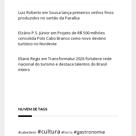
Luiz Roberto
em
Sousa lança primeiros vinhos finos
produzidos no sertão da Paraíba
Elzário P.S. Júnior
em
Projeto de R$ 500 milhões
consolida Polo Cabo Branco como novo destino
turístico no Nordeste
Eliane Regis
em
Transformatur 2026 fortalece rede
nacional do turismo e destaca talentos do Brasil
inteiro
NUVEM DE TAGS
#cultura
#gastronomia
#cabedelo
#forro