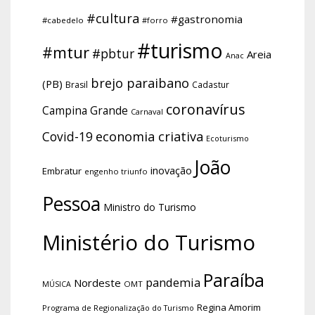
#cultura
#gastronomia
#cabedelo
#forro
#turismo
#mtur
#pbtur
Areia
Anac
brejo paraibano
(PB)
Brasil
Cadastur
coronavírus
Campina Grande
Carnaval
economia criativa
Covid-19
Ecoturismo
João
inovação
Embratur
engenho triunfo
Pessoa
Ministro do Turismo
Ministério do Turismo
Paraíba
pandemia
Nordeste
OMT
MÚSICA
Regina Amorim
Programa de Regionalização do Turismo