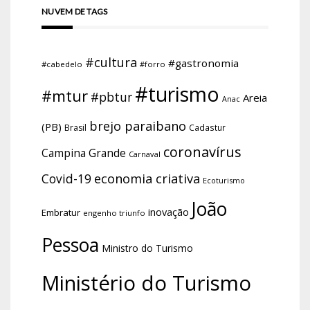
NUVEM DE TAGS
#cultura
#gastronomia
#cabedelo
#forro
#turismo
#mtur
#pbtur
Areia
Anac
brejo paraibano
(PB)
Brasil
Cadastur
coronavírus
Campina Grande
Carnaval
economia criativa
Covid-19
Ecoturismo
João
inovação
Embratur
engenho triunfo
Pessoa
Ministro do Turismo
Ministério do Turismo