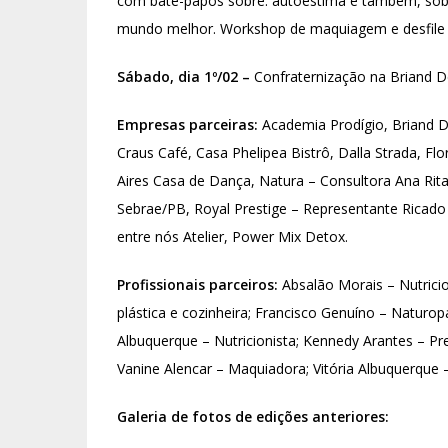
com bate-papos sobre: autoestima e também, sobr
mundo melhor. Workshop de maquiagem e desfile
Sábado, dia 1º/02 –
Confraternização na Briand D
Empresas parceiras:
Academia Prodígio, Briand De
Craus Café, Casa Phelipea Bistrô, Dalla Strada, Fl
Aires Casa de Dança, Natura – Consultora Ana Rita
Sebrae/PB, Royal Prestige – Representante Ricado 
entre nós Atelier, Power Mix Detox.
Profissionais parceiros:
Absalão Morais – Nutricion
plástica e cozinheira; Francisco Genuíno – Naturopa
Albuquerque – Nutricionista; Kennedy Arantes – Pr
Vanine Alencar – Maquiadora; Vitória Albuquerque –
Galeria de fotos de edições anteriores: