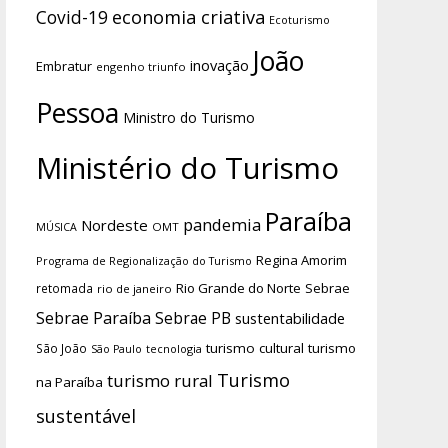
economia criativa
Covid-19
Ecoturismo
João
inovação
Embratur
engenho triunfo
Pessoa
Ministro do Turismo
Ministério do Turismo
Paraíba
pandemia
Nordeste
OMT
MÚSICA
Regina Amorim
Programa de Regionalização do Turismo
Rio Grande do Norte
Sebrae
retomada
rio de janeiro
Sebrae Paraíba
Sebrae PB
sustentabilidade
turismo cultural
turismo
São João
tecnologia
São Paulo
Turismo
turismo rural
na Paraíba
sustentável