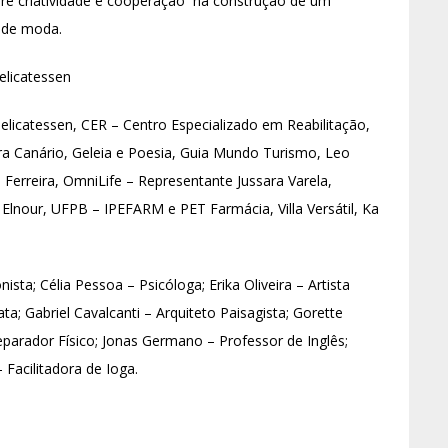
e criatividade e cooperação na construção de um
 de moda.
elicatessen
licatessen, CER – Centro Especializado em Reabilitação,
ora Canário, Geleia e Poesia, Guia Mundo Turismo, Leo
 Ferreira, OmniLife – Representante Jussara Varela,
Elnour, UFPB – IPEFARM e PET Farmácia, Villa Versátil, Ka
ista; Célia Pessoa – Psicóloga; Erika Oliveira – Artista
ta; Gabriel Cavalcanti – Arquiteto Paisagista; Gorette
eparador Físico; Jonas Germano – Professor de Inglês;
 Facilitadora de Ioga.