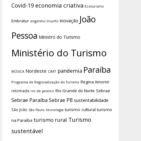
economia criativa
Covid-19
Ecoturismo
João
inovação
Embratur
engenho triunfo
Pessoa
Ministro do Turismo
Ministério do Turismo
Paraíba
pandemia
Nordeste
OMT
MÚSICA
Regina Amorim
Programa de Regionalização do Turismo
Rio Grande do Norte
Sebrae
retomada
rio de janeiro
Sebrae Paraíba
Sebrae PB
sustentabilidade
turismo cultural
turismo
São João
tecnologia
São Paulo
Turismo
turismo rural
na Paraíba
sustentável