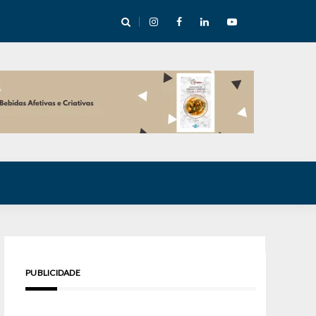
cha abre mentoria de storytelling com 10 vagas
PUBLICIDADE