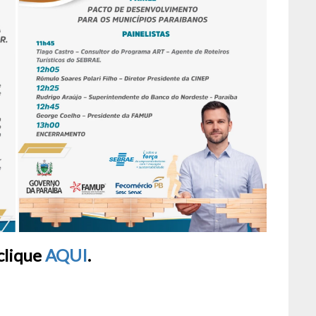
clique
AQUI
.