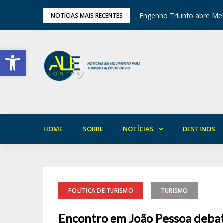
tival de Inverno das Serras
Engenho Triunfo abre Mem
NOTÍCIAS MAIS RECENTES
Barra de Ferramentas Aberta
HOME
SOBRE
NOTÍCIAS
DESTINOS
POLÍTICA DE TURISMO
TURISMO
Encontro em João Pessoa debat