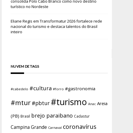
consolida Polo Cabo Branco como novo destino
turístico no Nordeste
Eliane Regis
em
Transformatur 2026 fortalece rede
nacional do turismo e destaca talentos do Brasil
inteiro
NUVEM DE TAGS
#cultura
#gastronomia
#cabedelo
#forro
#turismo
#mtur
#pbtur
Areia
Anac
brejo paraibano
(PB)
Brasil
Cadastur
coronavírus
Campina Grande
Carnaval