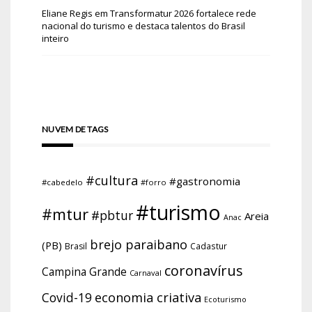
Eliane Regis
em
Transformatur 2026 fortalece rede
nacional do turismo e destaca talentos do Brasil
inteiro
NUVEM DE TAGS
#cultura
#gastronomia
#cabedelo
#forro
#turismo
#mtur
#pbtur
Areia
Anac
brejo paraibano
(PB)
Brasil
Cadastur
coronavírus
Campina Grande
Carnaval
economia criativa
Covid-19
Ecoturismo