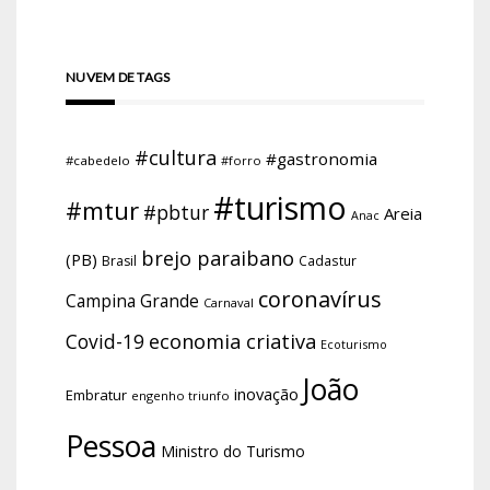
NUVEM DE TAGS
#cultura
#gastronomia
#cabedelo
#forro
#turismo
#mtur
#pbtur
Areia
Anac
brejo paraibano
(PB)
Brasil
Cadastur
coronavírus
Campina Grande
Carnaval
economia criativa
Covid-19
Ecoturismo
João
inovação
Embratur
engenho triunfo
Pessoa
Ministro do Turismo