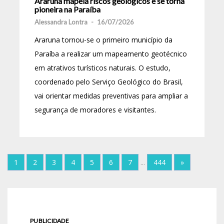
Araruna mapeia riscos geológicos e se torna
pioneira na Paraíba
Alessandra Lontra
-
16/07/2026
Araruna tornou-se o primeiro município da
Paraíba a realizar um mapeamento geotécnico
em atrativos turísticos naturais. O estudo,
coordenado pelo Serviço Geológico do Brasil,
vai orientar medidas preventivas para ampliar a
segurança de moradores e visitantes.
1
2
3
4
5
6
7
...
444
»
PUBLICIDADE