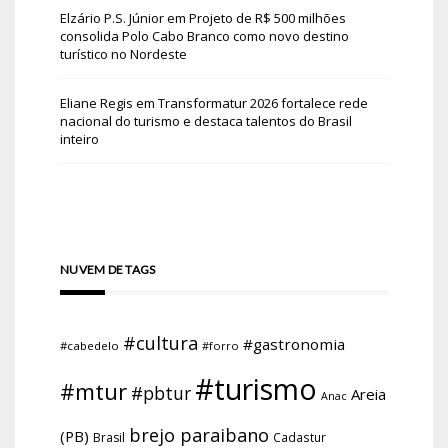
Elzário P.S. Júnior
em
Projeto de R$ 500 milhões
consolida Polo Cabo Branco como novo destino
turístico no Nordeste
Eliane Regis
em
Transformatur 2026 fortalece rede
nacional do turismo e destaca talentos do Brasil
inteiro
NUVEM DE TAGS
#cultura
#gastronomia
#cabedelo
#forro
#turismo
#mtur
#pbtur
Areia
Anac
brejo paraibano
(PB)
Brasil
Cadastur