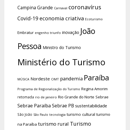
coronavírus
Campina Grande
Carnaval
economia criativa
Covid-19
Ecoturismo
João
inovação
Embratur
engenho triunfo
Pessoa
Ministro do Turismo
Ministério do Turismo
Paraíba
pandemia
Nordeste
OMT
MÚSICA
Regina Amorim
Programa de Regionalização do Turismo
Rio Grande do Norte
Sebrae
retomada
rio de janeiro
Sebrae Paraíba
Sebrae PB
sustentabilidade
turismo cultural
turismo
São João
tecnologia
São Paulo
Turismo
turismo rural
na Paraíba