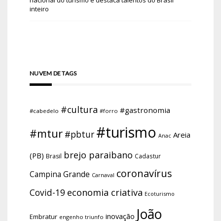
inteiro
NUVEM DE TAGS
#cultura
#gastronomia
#cabedelo
#forro
#turismo
#mtur
#pbtur
Areia
Anac
brejo paraibano
(PB)
Brasil
Cadastur
coronavírus
Campina Grande
Carnaval
economia criativa
Covid-19
Ecoturismo
João
inovação
Embratur
engenho triunfo