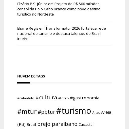
Elzário P.S. Júnior
em
Projeto de R$ 500 milhões
consolida Polo Cabo Branco como novo destino
turístico no Nordeste
Eliane Regis
em
Transformatur 2026 fortalece rede
nacional do turismo e destaca talentos do Brasil
inteiro
NUVEM DE TAGS
#cultura
#gastronomia
#cabedelo
#forro
#turismo
#mtur
#pbtur
Areia
Anac
brejo paraibano
(PB)
Brasil
Cadastur