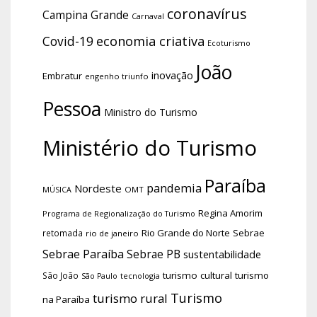
coronavírus
Campina Grande
Carnaval
economia criativa
Covid-19
Ecoturismo
João
inovação
Embratur
engenho triunfo
Pessoa
Ministro do Turismo
Ministério do Turismo
Paraíba
pandemia
Nordeste
OMT
MÚSICA
Regina Amorim
Programa de Regionalização do Turismo
Rio Grande do Norte
Sebrae
retomada
rio de janeiro
Sebrae Paraíba
Sebrae PB
sustentabilidade
turismo cultural
turismo
São João
tecnologia
São Paulo
Turismo
turismo rural
na Paraíba