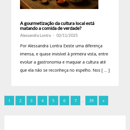
A gourmetização da cultura local está
matando a comida de verdade?
Alessandra Lontra
-
02/11/2025
Por Alessandra Lontra Existe uma diferença
imensa, e quase invisível à primeira vista, entre
evoluir a gastronomia e maquiar a cultura até
que ela não se reconheça no espelho. Nos [ … ]
1
2
3
4
5
6
7
...
39
»