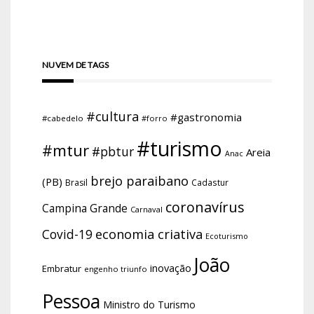
NUVEM DE TAGS
#cultura
#gastronomia
#cabedelo
#forro
#turismo
#mtur
#pbtur
Areia
Anac
brejo paraibano
(PB)
Brasil
Cadastur
coronavírus
Campina Grande
Carnaval
economia criativa
Covid-19
Ecoturismo
João
inovação
Embratur
engenho triunfo
Pessoa
Ministro do Turismo