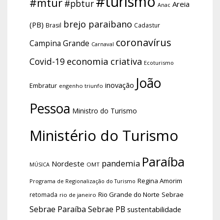
#turismo
#mtur
#pbtur
Areia
Anac
brejo paraibano
(PB)
Brasil
Cadastur
coronavírus
Campina Grande
Carnaval
economia criativa
Covid-19
Ecoturismo
João
inovação
Embratur
engenho triunfo
Pessoa
Ministro do Turismo
Ministério do Turismo
Paraíba
pandemia
Nordeste
OMT
MÚSICA
Regina Amorim
Programa de Regionalização do Turismo
Rio Grande do Norte
Sebrae
retomada
rio de janeiro
Sebrae Paraíba
Sebrae PB
sustentabilidade