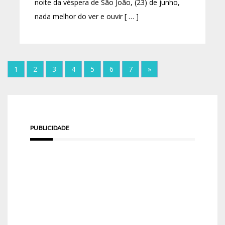
noite da véspera de São João, (23) de junho,
nada melhor do ver e ouvir [ … ]
1
2
3
4
5
6
7
»
PUBLICIDADE