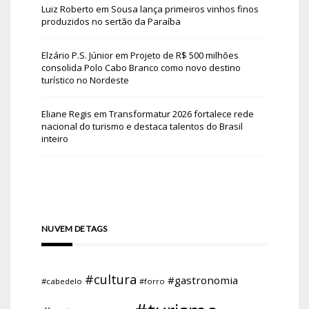
Luiz Roberto
em
Sousa lança primeiros vinhos finos
produzidos no sertão da Paraíba
Elzário P.S. Júnior
em
Projeto de R$ 500 milhões
consolida Polo Cabo Branco como novo destino
turístico no Nordeste
Eliane Regis
em
Transformatur 2026 fortalece rede
nacional do turismo e destaca talentos do Brasil
inteiro
NUVEM DE TAGS
#cultura
#gastronomia
#cabedelo
#forro