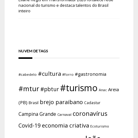
nacional do turismo e destaca talentos do Brasil
inteiro
NUVEM DE TAGS
#cultura
#gastronomia
#cabedelo
#forro
#turismo
#mtur
#pbtur
Areia
Anac
brejo paraibano
(PB)
Brasil
Cadastur
coronavírus
Campina Grande
Carnaval
economia criativa
Covid-19
Ecoturismo