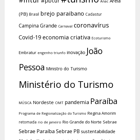
#pbtur
Areia
Anac
brejo paraibano
(PB)
Brasil
Cadastur
coronavírus
Campina Grande
Carnaval
economia criativa
Covid-19
Ecoturismo
João
inovação
Embratur
engenho triunfo
Pessoa
Ministro do Turismo
Ministério do Turismo
Paraíba
pandemia
Nordeste
OMT
MÚSICA
Regina Amorim
Programa de Regionalização do Turismo
Rio Grande do Norte
Sebrae
retomada
rio de janeiro
Sebrae Paraíba
Sebrae PB
sustentabilidade