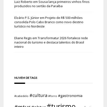
Luiz Roberto
em
Sousa lança primeiros vinhos finos
produzidos no sertão da Paraíba
Elzário P.S. Júnior
em
Projeto de R$ 500 milhões
consolida Polo Cabo Branco como novo destino
turístico no Nordeste
Eliane Regis
em
Transformatur 2026 fortalece rede
nacional do turismo e destaca talentos do Brasil
inteiro
NUVEM DE TAGS
#cultura
#gastronomia
#cabedelo
#forro
#turismo
#mtur