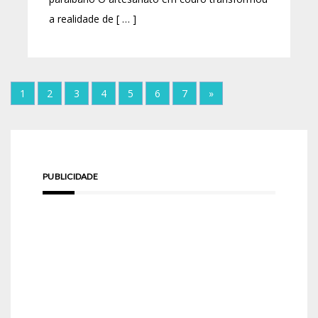
a realidade de [ … ]
1
2
3
4
5
6
7
»
PUBLICIDADE