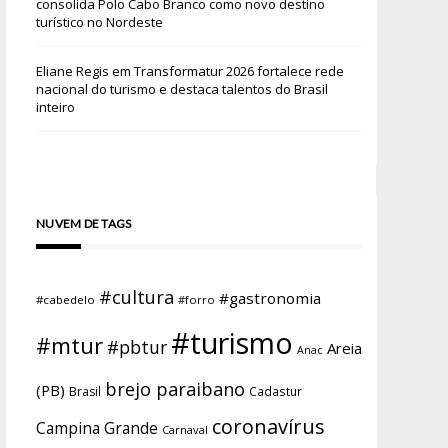
consolida Polo Cabo Branco como novo destino
turístico no Nordeste
Eliane Regis
em
Transformatur 2026 fortalece rede
nacional do turismo e destaca talentos do Brasil
inteiro
NUVEM DE TAGS
#cultura
#gastronomia
#cabedelo
#forro
#turismo
#mtur
#pbtur
Areia
Anac
brejo paraibano
(PB)
Brasil
Cadastur
coronavírus
Campina Grande
Carnaval