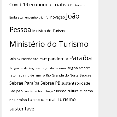
economia criativa
Covid-19
Ecoturismo
João
inovação
Embratur
engenho triunfo
Pessoa
Ministro do Turismo
Ministério do Turismo
Paraíba
pandemia
Nordeste
OMT
MÚSICA
Regina Amorim
Programa de Regionalização do Turismo
Rio Grande do Norte
Sebrae
retomada
rio de janeiro
Sebrae Paraíba
Sebrae PB
sustentabilidade
turismo cultural
turismo
São João
tecnologia
São Paulo
Turismo
turismo rural
na Paraíba
sustentável