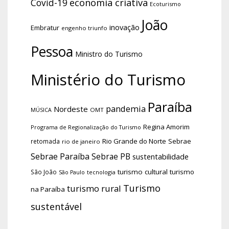
economia criativa
Covid-19
Ecoturismo
João
inovação
Embratur
engenho triunfo
Pessoa
Ministro do Turismo
Ministério do Turismo
Paraíba
pandemia
Nordeste
OMT
MÚSICA
Regina Amorim
Programa de Regionalização do Turismo
Rio Grande do Norte
Sebrae
retomada
rio de janeiro
Sebrae Paraíba
Sebrae PB
sustentabilidade
turismo cultural
turismo
São João
tecnologia
São Paulo
Turismo
turismo rural
na Paraíba
sustentável