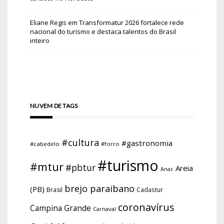
Eliane Regis
em
Transformatur 2026 fortalece rede
nacional do turismo e destaca talentos do Brasil
inteiro
NUVEM DE TAGS
#cultura
#gastronomia
#cabedelo
#forro
#turismo
#mtur
#pbtur
Areia
Anac
brejo paraibano
(PB)
Brasil
Cadastur
coronavírus
Campina Grande
Carnaval