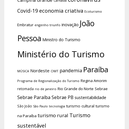
Campina Grande
Carnaval
economia criativa
Covid-19
Ecoturismo
João
inovação
Embratur
engenho triunfo
Pessoa
Ministro do Turismo
Ministério do Turismo
Paraíba
pandemia
Nordeste
OMT
MÚSICA
Regina Amorim
Programa de Regionalização do Turismo
Rio Grande do Norte
Sebrae
retomada
rio de janeiro
Sebrae Paraíba
Sebrae PB
sustentabilidade
turismo cultural
turismo
São João
tecnologia
São Paulo
Turismo
turismo rural
na Paraíba
sustentável