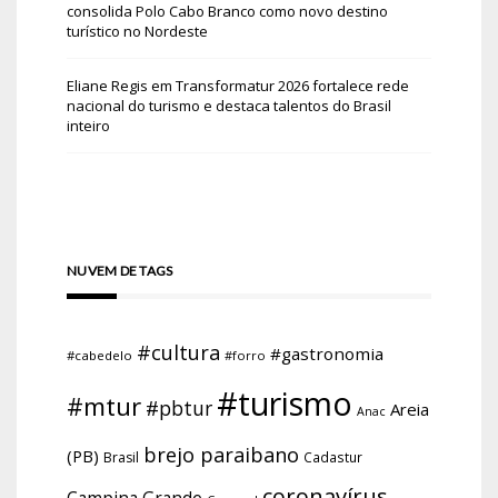
consolida Polo Cabo Branco como novo destino
turístico no Nordeste
Eliane Regis
em
Transformatur 2026 fortalece rede
nacional do turismo e destaca talentos do Brasil
inteiro
NUVEM DE TAGS
#cultura
#gastronomia
#cabedelo
#forro
#turismo
#mtur
#pbtur
Areia
Anac
brejo paraibano
(PB)
Brasil
Cadastur
coronavírus