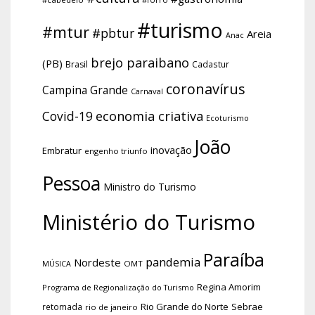
#turismo
#mtur
#pbtur
Areia
Anac
brejo paraibano
(PB)
Brasil
Cadastur
coronavírus
Campina Grande
Carnaval
economia criativa
Covid-19
Ecoturismo
João
inovação
Embratur
engenho triunfo
Pessoa
Ministro do Turismo
Ministério do Turismo
Paraíba
pandemia
Nordeste
OMT
MÚSICA
Regina Amorim
Programa de Regionalização do Turismo
Rio Grande do Norte
Sebrae
retomada
rio de janeiro