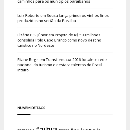
caminhos para os municípios paraibanos
Luiz Roberto
em
Sousa lança primeiros vinhos finos
produzidos no sertão da Paraíba
Elzário P.S. Júnior
em
Projeto de R$ 500 milhões
consolida Polo Cabo Branco como novo destino
turístico no Nordeste
Eliane Regis
em
Transformatur 2026 fortalece rede
nacional do turismo e destaca talentos do Brasil
inteiro
NUVEM DE TAGS
#cultura
#gastronomia
#cabedelo
#forro