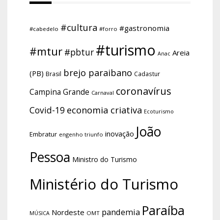
#cultura
#gastronomia
#cabedelo
#forro
#turismo
#mtur
#pbtur
Areia
Anac
brejo paraibano
(PB)
Brasil
Cadastur
coronavírus
Campina Grande
Carnaval
economia criativa
Covid-19
Ecoturismo
João
inovação
Embratur
engenho triunfo
Pessoa
Ministro do Turismo
Ministério do Turismo
Paraíba
pandemia
Nordeste
OMT
MÚSICA