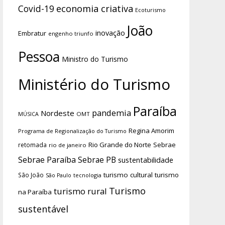
economia criativa
Covid-19
Ecoturismo
João
inovação
Embratur
engenho triunfo
Pessoa
Ministro do Turismo
Ministério do Turismo
Paraíba
pandemia
Nordeste
OMT
MÚSICA
Regina Amorim
Programa de Regionalização do Turismo
Rio Grande do Norte
Sebrae
retomada
rio de janeiro
Sebrae Paraíba
Sebrae PB
sustentabilidade
turismo cultural
turismo
São João
tecnologia
São Paulo
Turismo
turismo rural
na Paraíba
sustentável