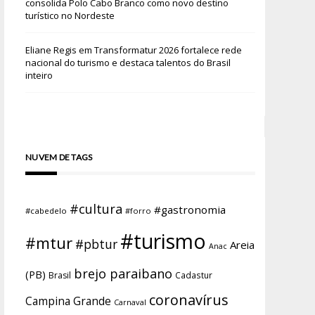
consolida Polo Cabo Branco como novo destino
turístico no Nordeste
Eliane Regis
em
Transformatur 2026 fortalece rede
nacional do turismo e destaca talentos do Brasil
inteiro
NUVEM DE TAGS
#cultura
#gastronomia
#cabedelo
#forro
#turismo
#mtur
#pbtur
Areia
Anac
brejo paraibano
(PB)
Brasil
Cadastur
coronavírus
Campina Grande
Carnaval