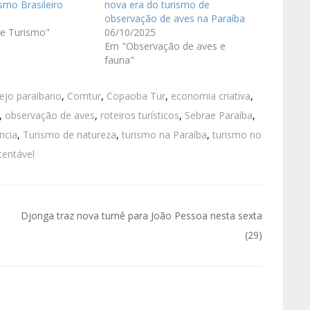
smo Brasileiro
nova era do turismo de
observação de aves na Paraíba
de Turismo"
06/10/2025
Em "Observação de aves e
fauna"
ejo paraibano
,
Comtur
,
Copaoba Tur
,
economia criativa
,
,
observação de aves
,
roteiros turísticos
,
Sebrae Paraíba
,
ncia
,
Turismo de natureza
,
turismo na Paraíba
,
turismo no
tentável
Djonga traz nova turnê para João Pessoa nesta sexta
(29)