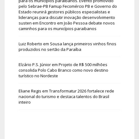
para os municípios paraibanos. Evento promovido
pelo Sebrae-PB Famup Fecomércio PB e Governo do
Estado reunirá gestores públicos especialistas e
lideranças para discutir inovação desenvolvimento
susten
em
Encontro em João Pessoa debate novos
caminhos para os municípios paraibanos
Luiz Roberto
em
Sousa lança primeiros vinhos finos
produzidos no sertão da Paraíba
Elzário P.S. Júnior
em
Projeto de R$ 500 milhões
consolida Polo Cabo Branco como novo destino
turístico no Nordeste
Eliane Regis
em
Transformatur 2026 fortalece rede
nacional do turismo e destaca talentos do Brasil
inteiro