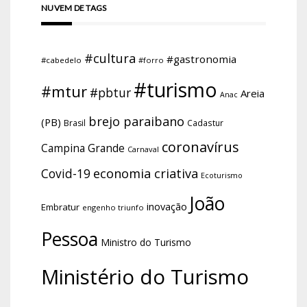
NUVEM DE TAGS
#cultura
#gastronomia
#cabedelo
#forro
#turismo
#mtur
#pbtur
Areia
Anac
brejo paraibano
(PB)
Brasil
Cadastur
coronavírus
Campina Grande
Carnaval
economia criativa
Covid-19
Ecoturismo
João
inovação
Embratur
engenho triunfo
Pessoa
Ministro do Turismo
Ministério do Turismo