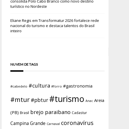
consolida Polo Cabo Branco como novo destino
turístico no Nordeste
Eliane Regis
em
Transformatur 2026 fortalece rede
nacional do turismo e destaca talentos do Brasil
inteiro
NUVEM DE TAGS
#cultura
#gastronomia
#cabedelo
#forro
#turismo
#mtur
#pbtur
Areia
Anac
brejo paraibano
(PB)
Brasil
Cadastur
coronavírus
Campina Grande
Carnaval