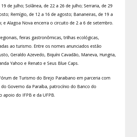
9 de julho; Solânea, de 22 a 26 de julho; Serraria, de 29
osto; Remígio, de 12 a 16 de agosto; Bananeiras, de 19 a
; e Alagoa Nova encerra o circuito de 2 a 6 de setembro.
gionais, feiras gastronômicas, trilhas ecológicas,
oltadas ao turismo. Entre os nomes anunciados estão
usto, Geraldo Azevedo, Biquíni Cavadão, Maneva, Hungria,
Banda Yahoo e Renato e Seus Blue Caps.
o Fórum de Turismo do Brejo Paraibano em parceria com
ão do Governo da Paraíba, patrocínio do Banco do
do apoio do IFPB e da UFPB.