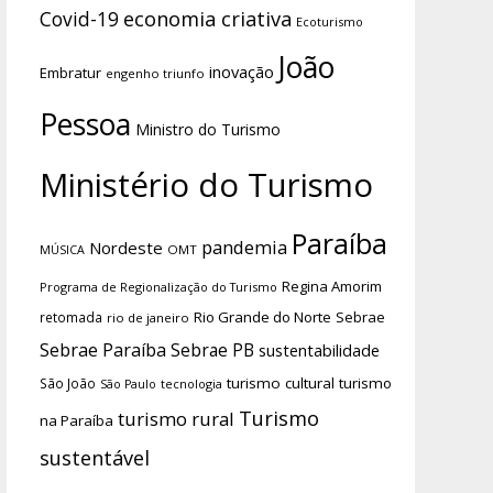
economia criativa
Covid-19
Ecoturismo
João
inovação
Embratur
engenho triunfo
Pessoa
Ministro do Turismo
Ministério do Turismo
Paraíba
pandemia
Nordeste
OMT
MÚSICA
Regina Amorim
Programa de Regionalização do Turismo
Rio Grande do Norte
Sebrae
retomada
rio de janeiro
Sebrae Paraíba
Sebrae PB
sustentabilidade
turismo cultural
turismo
São João
tecnologia
São Paulo
Turismo
turismo rural
na Paraíba
sustentável