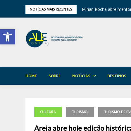
ariedade em Areia
Mirian Rocha abre mentor
NOTÍCIAS MAIS RECENTES
Barra de Ferramentas Aberta
HOME
SOBRE
NOTÍCIAS
DESTINOS
CULTURA
TURISMO
TURISMO DE E
Areia abre hoje edição históri