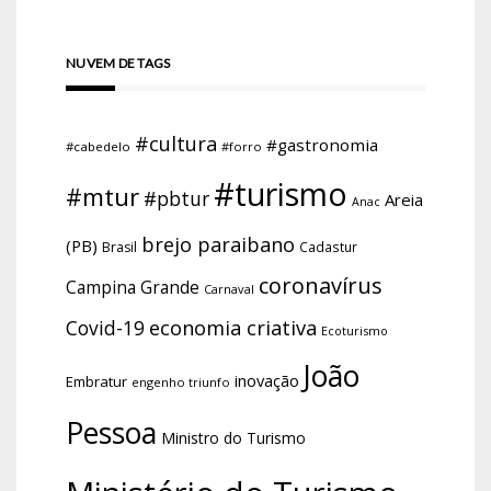
NUVEM DE TAGS
#cultura
#gastronomia
#cabedelo
#forro
#turismo
#mtur
#pbtur
Areia
Anac
brejo paraibano
(PB)
Brasil
Cadastur
coronavírus
Campina Grande
Carnaval
economia criativa
Covid-19
Ecoturismo
João
inovação
Embratur
engenho triunfo
Pessoa
Ministro do Turismo