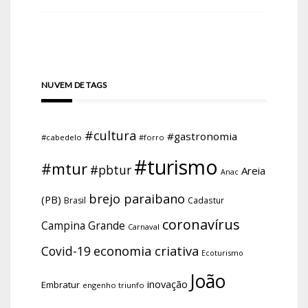
NUVEM DE TAGS
#cultura
#gastronomia
#cabedelo
#forro
#turismo
#mtur
#pbtur
Areia
Anac
brejo paraibano
(PB)
Brasil
Cadastur
coronavírus
Campina Grande
Carnaval
economia criativa
Covid-19
Ecoturismo
João
inovação
Embratur
engenho triunfo