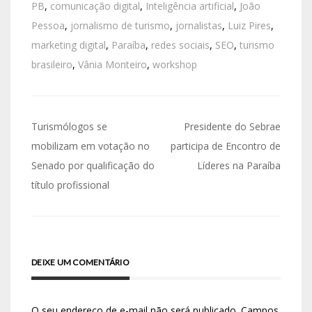
PB
,
comunicação digital
,
Inteligência artificial
,
João
Pessoa
,
jornalismo de turismo
,
jornalistas
,
Luiz Pires
,
marketing digital
,
Paraíba
,
redes sociais
,
SEO
,
turismo
brasileiro
,
Vânia Monteiro
,
workshop
Turismólogos se
Presidente do Sebrae
mobilizam em votação no
participa de Encontro de
Senado por qualificação do
Líderes na Paraíba
título profissional
DEIXE UM COMENTÁRIO
O seu endereço de e-mail não será publicado.
Campos