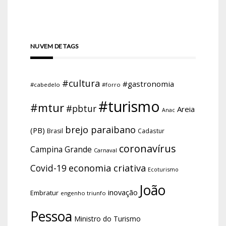
NUVEM DE TAGS
#cultura
#gastronomia
#cabedelo
#forro
#turismo
#mtur
#pbtur
Areia
Anac
brejo paraibano
(PB)
Brasil
Cadastur
coronavírus
Campina Grande
Carnaval
economia criativa
Covid-19
Ecoturismo
João
inovação
Embratur
engenho triunfo
Pessoa
Ministro do Turismo