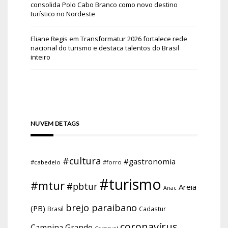
consolida Polo Cabo Branco como novo destino
turístico no Nordeste
Eliane Regis
em
Transformatur 2026 fortalece rede
nacional do turismo e destaca talentos do Brasil
inteiro
NUVEM DE TAGS
#cultura
#gastronomia
#cabedelo
#forro
#turismo
#mtur
#pbtur
Areia
Anac
brejo paraibano
(PB)
Brasil
Cadastur
coronavírus
Campina Grande