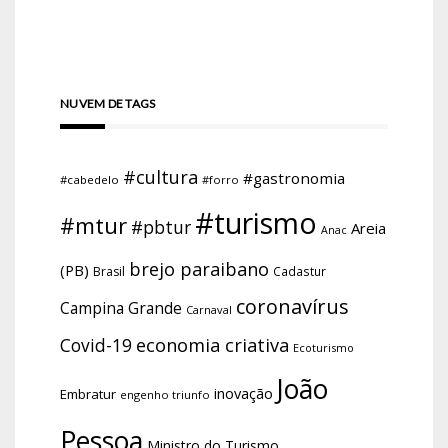
NUVEM DE TAGS
#cultura
#gastronomia
#cabedelo
#forro
#turismo
#mtur
#pbtur
Areia
Anac
brejo paraibano
(PB)
Brasil
Cadastur
coronavírus
Campina Grande
Carnaval
economia criativa
Covid-19
Ecoturismo
João
inovação
Embratur
engenho triunfo
Pessoa
Ministro do Turismo