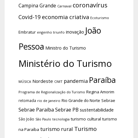
coronavírus
Campina Grande
Carnaval
economia criativa
Covid-19
Ecoturismo
João
inovação
Embratur
engenho triunfo
Pessoa
Ministro do Turismo
Ministério do Turismo
Paraíba
pandemia
Nordeste
OMT
MÚSICA
Regina Amorim
Programa de Regionalização do Turismo
Rio Grande do Norte
Sebrae
retomada
rio de janeiro
Sebrae Paraíba
Sebrae PB
sustentabilidade
turismo cultural
turismo
São João
tecnologia
São Paulo
Turismo
turismo rural
na Paraíba