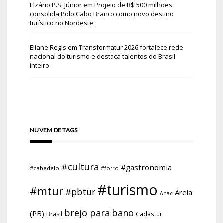
Elzário P.S. Júnior
em
Projeto de R$ 500 milhões
consolida Polo Cabo Branco como novo destino
turístico no Nordeste
Eliane Regis
em
Transformatur 2026 fortalece rede
nacional do turismo e destaca talentos do Brasil
inteiro
NUVEM DE TAGS
#cultura
#gastronomia
#cabedelo
#forro
#turismo
#mtur
#pbtur
Areia
Anac
brejo paraibano
(PB)
Brasil
Cadastur