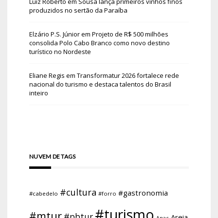
Luiz Roberto
em
Sousa lança primeiros vinhos finos
produzidos no sertão da Paraíba
Elzário P.S. Júnior
em
Projeto de R$ 500 milhões
consolida Polo Cabo Branco como novo destino
turístico no Nordeste
Eliane Regis
em
Transformatur 2026 fortalece rede
nacional do turismo e destaca talentos do Brasil
inteiro
NUVEM DE TAGS
#cultura
#gastronomia
#cabedelo
#forro
#turismo
#mtur
#pbtur
Areia