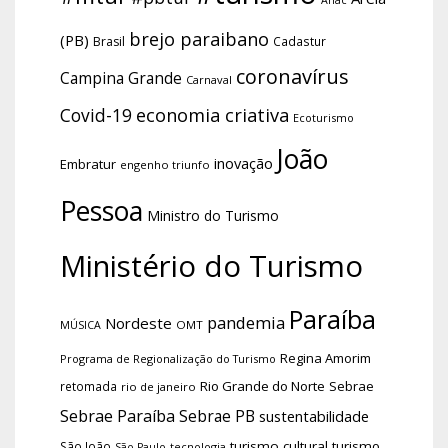
Anac
brejo paraibano
(PB)
Brasil
Cadastur
coronavírus
Campina Grande
Carnaval
economia criativa
Covid-19
Ecoturismo
João
inovação
Embratur
engenho triunfo
Pessoa
Ministro do Turismo
Ministério do Turismo
Paraíba
pandemia
Nordeste
OMT
MÚSICA
Regina Amorim
Programa de Regionalização do Turismo
Rio Grande do Norte
Sebrae
retomada
rio de janeiro
Sebrae Paraíba
Sebrae PB
sustentabilidade
turismo cultural
turismo
São João
tecnologia
São Paulo