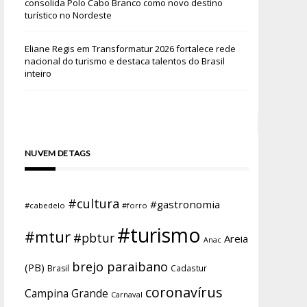
consolida Polo Cabo Branco como novo destino
turístico no Nordeste
Eliane Regis
em
Transformatur 2026 fortalece rede
nacional do turismo e destaca talentos do Brasil
inteiro
NUVEM DE TAGS
#cultura
#gastronomia
#cabedelo
#forro
#turismo
#mtur
#pbtur
Areia
Anac
brejo paraibano
(PB)
Brasil
Cadastur
coronavírus
Campina Grande
Carnaval