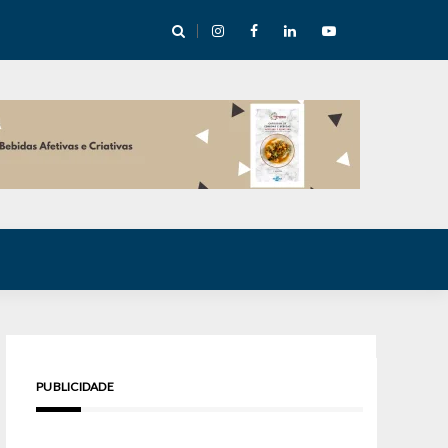
cha abre mentoria de storytelling com 10 vagas
PUBLICIDADE