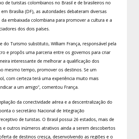
xo de turistas colombianos no Brasil e de brasileiros no
o, em Brasília (DF), as autoridades debateram diversas
a da embaixada colombiana para promover a cultura e a
ciadores dos dois países.
 do Turismo substituto, William França, responsável pela
tro e propôs uma parceria entre os governos para criar
eira interessante de melhorar a qualificação dos
e, ao mesmo tempo, promover os destinos. Se um
ol, com certeza terá uma experiência muito mais
e indicar a um amigo”, comentou França.
mpliação da conectividade aérea e a descentralização do
aponta o secretário Nacional de Integração
receptivo de turistas. O Brasil possui 26 estados, mais de
es e outros inúmeros atrativos ainda a serem descobertos
oferta de destinos cresça, desenvolvendo as regiões e o