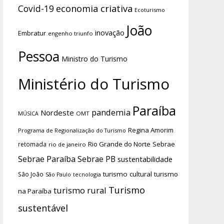
economia criativa
Covid-19
Ecoturismo
João
inovação
Embratur
engenho triunfo
Pessoa
Ministro do Turismo
Ministério do Turismo
Paraíba
pandemia
Nordeste
OMT
MÚSICA
Regina Amorim
Programa de Regionalização do Turismo
Rio Grande do Norte
Sebrae
retomada
rio de janeiro
Sebrae Paraíba
Sebrae PB
sustentabilidade
turismo cultural
turismo
São João
tecnologia
São Paulo
Turismo
turismo rural
na Paraíba
sustentável