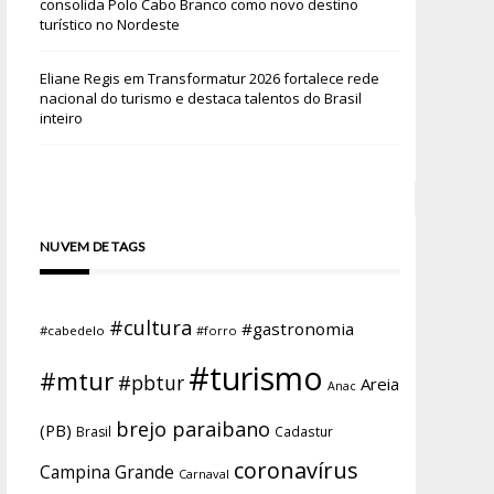
consolida Polo Cabo Branco como novo destino
turístico no Nordeste
Eliane Regis
em
Transformatur 2026 fortalece rede
nacional do turismo e destaca talentos do Brasil
inteiro
NUVEM DE TAGS
#cultura
#gastronomia
#cabedelo
#forro
#turismo
#mtur
#pbtur
Areia
Anac
brejo paraibano
(PB)
Brasil
Cadastur
coronavírus
Campina Grande
Carnaval