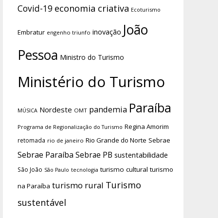
economia criativa
Covid-19
Ecoturismo
João
inovação
Embratur
engenho triunfo
Pessoa
Ministro do Turismo
Ministério do Turismo
Paraíba
pandemia
Nordeste
OMT
MÚSICA
Regina Amorim
Programa de Regionalização do Turismo
Rio Grande do Norte
Sebrae
retomada
rio de janeiro
Sebrae Paraíba
Sebrae PB
sustentabilidade
turismo cultural
turismo
São João
tecnologia
São Paulo
Turismo
turismo rural
na Paraíba
sustentável