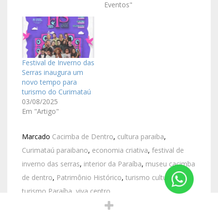
Eventos"
Festival de Inverno das
Serras inaugura um
novo tempo para
turismo do Curimataú
03/08/2025
Em "Artigo"
Marcado
Cacimba de Dentro
,
cultura paraiba
,
Curimataú paraibano
,
economia criativa
,
festival de
inverno das serras
,
interior da Paraíba
,
museu cacimba
de dentro
,
Patrimônio Histórico
,
turismo cultural
,
turismo Paraíba
,
viva centro