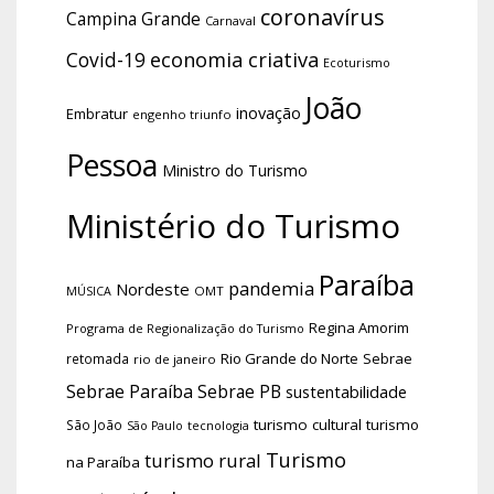
coronavírus
Campina Grande
Carnaval
economia criativa
Covid-19
Ecoturismo
João
inovação
Embratur
engenho triunfo
Pessoa
Ministro do Turismo
Ministério do Turismo
Paraíba
pandemia
Nordeste
OMT
MÚSICA
Regina Amorim
Programa de Regionalização do Turismo
Rio Grande do Norte
Sebrae
retomada
rio de janeiro
Sebrae Paraíba
Sebrae PB
sustentabilidade
turismo cultural
turismo
São João
tecnologia
São Paulo
Turismo
turismo rural
na Paraíba