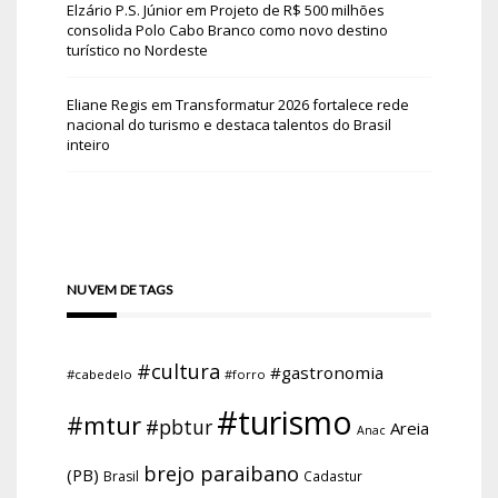
Elzário P.S. Júnior
em
Projeto de R$ 500 milhões
consolida Polo Cabo Branco como novo destino
turístico no Nordeste
Eliane Regis
em
Transformatur 2026 fortalece rede
nacional do turismo e destaca talentos do Brasil
inteiro
NUVEM DE TAGS
#cultura
#gastronomia
#cabedelo
#forro
#turismo
#mtur
#pbtur
Areia
Anac
brejo paraibano
(PB)
Brasil
Cadastur