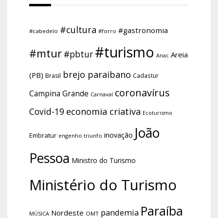
#cultura
#gastronomia
#cabedelo
#forro
#turismo
#mtur
#pbtur
Areia
Anac
brejo paraibano
(PB)
Brasil
Cadastur
coronavírus
Campina Grande
Carnaval
economia criativa
Covid-19
Ecoturismo
João
inovação
Embratur
engenho triunfo
Pessoa
Ministro do Turismo
Ministério do Turismo
Paraíba
pandemia
Nordeste
OMT
MÚSICA