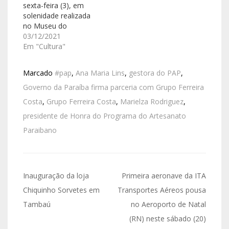
sexta-feira (3), em
solenidade realizada
no Museu do
Artesanato Paraibano,
03/12/2021
em João Pessoa, a
Em "Cultura"
Agenda 2022. Com o
tema "Paraíba - Um
Marcado
#pap
,
Ana Maria Lins
,
gestora do PAP
,
Estado do
Artesanato", a
Governo da Paraíba firma parceria com Grupo Ferreira
publicação
Costa
,
Grupo Ferreira Costa
,
Marielza Rodriguez
,
institucional
presidente de Honra do Programa do Artesanato
promoverá ainda mais
a divulgação do
Paraibano
artesanato paraibano
no Brasil e em
diversos países, já
que…
Inauguração da loja
Primeira aeronave da ITA
Chiquinho Sorvetes em
Transportes Aéreos pousa
Tambaú
no Aeroporto de Natal
(RN) neste sábado (20)