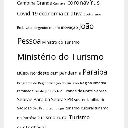
coronavírus
Campina Grande
Carnaval
economia criativa
Covid-19
Ecoturismo
João
inovação
Embratur
engenho triunfo
Pessoa
Ministro do Turismo
Ministério do Turismo
Paraíba
pandemia
Nordeste
OMT
MÚSICA
Regina Amorim
Programa de Regionalização do Turismo
Rio Grande do Norte
Sebrae
retomada
rio de janeiro
Sebrae Paraíba
Sebrae PB
sustentabilidade
turismo cultural
turismo
São João
tecnologia
São Paulo
Turismo
turismo rural
na Paraíba
sustentável