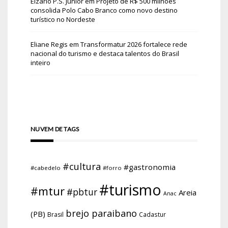
Elzário P.S. Júnior
em
Projeto de R$ 500 milhões
consolida Polo Cabo Branco como novo destino
turístico no Nordeste
Eliane Regis
em
Transformatur 2026 fortalece rede
nacional do turismo e destaca talentos do Brasil
inteiro
NUVEM DE TAGS
#cultura
#gastronomia
#cabedelo
#forro
#turismo
#mtur
#pbtur
Areia
Anac
brejo paraibano
(PB)
Brasil
Cadastur