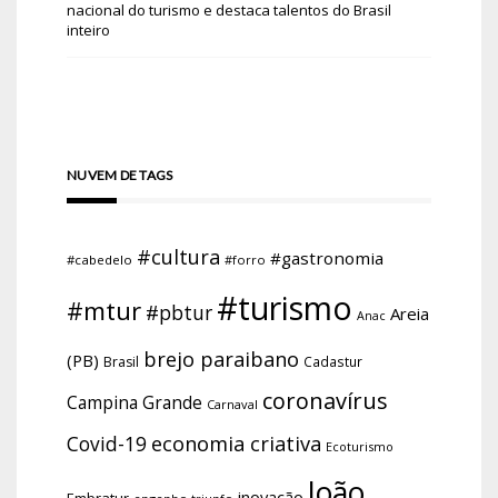
nacional do turismo e destaca talentos do Brasil
inteiro
NUVEM DE TAGS
#cultura
#gastronomia
#cabedelo
#forro
#turismo
#mtur
#pbtur
Areia
Anac
brejo paraibano
(PB)
Brasil
Cadastur
coronavírus
Campina Grande
Carnaval
economia criativa
Covid-19
Ecoturismo
João
inovação
Embratur