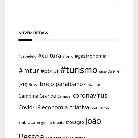
NUVEM DE TAGS
#cultura
#gastronomia
#cabedelo
#forro
#turismo
#mtur
#pbtur
Areia
Anac
brejo paraibano
(PB)
Brasil
Cadastur
coronavírus
Campina Grande
Carnaval
economia criativa
Covid-19
Ecoturismo
João
inovação
Embratur
engenho triunfo
Pessoa