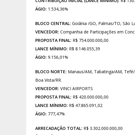
CONTRIBUIÇÃO INICIAL (LANCE MÍNIMO):
R$ 130.
ÁGIO:
1.534,36%
BLOCO CENTRAL:
Goiânia /GO, Palmas/TO, São Luí
VENCEDOR:
Companhia de Participações em Con
PROPOSTA FINAL:
R$ 754.000.000,00
LANCE MÍNIMO:
R$ 8.146.055,39
ÁGIO:
9.156,01%
BLOCO NORTE:
Manaus/AM, Tabatinga/AM, Tefé/AM
Boa Vista/RR.
VENCEDOR:
VINCI AIRPORTS
PROPOSTA FINAL:
R$ 420.000.000,00
LANCE MÍNIMO:
R$ 47.865.091,02
ÁGIO:
777,47%
ARRECADAÇÃO TOTAL:
R$ 3.302.000.000,00