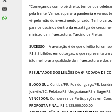
“Começamos com o pé direito, temos que celebrar 
pela frente. Vamos superar a pandemia e vamos t
vir pela mão do investimento privado. Tenho cert
para os usuários dentro da estratégia de crescime
ministro da Infraestrutura, Tarcísio de Freitas.
SUCESSO
– A avaliação é de que o leilão foi um 
R$ 3,3 bilhões em outorgas, o que representa um 
irão melhorar a qualidade da infraestrutura e dos s
RESULTADOS DOS LEILÕES DA 6ª RODADA DE C
BLOCO SUL:
Curitiba/PR, Foz do Iguaçu/PR, Londr
Joinville/SC, Pelotas/RS, Uruguaiana/RS e Bagé/RS.
VENCEDOR:
Companhia de Participações em Con
PROPOSTA FINAL:
R$ 2.128.000.000,00