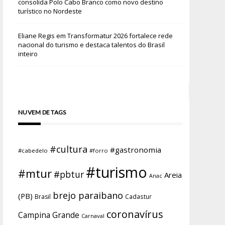
consolida Polo Cabo Branco como novo destino
turístico no Nordeste
Eliane Regis
em
Transformatur 2026 fortalece rede
nacional do turismo e destaca talentos do Brasil
inteiro
NUVEM DE TAGS
#cultura
#gastronomia
#cabedelo
#forro
#turismo
#mtur
#pbtur
Areia
Anac
brejo paraibano
(PB)
Brasil
Cadastur
coronavírus
Campina Grande
Carnaval