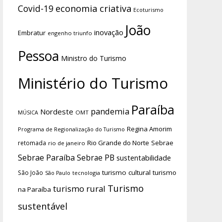
economia criativa
Covid-19
Ecoturismo
João
inovação
Embratur
engenho triunfo
Pessoa
Ministro do Turismo
Ministério do Turismo
Paraíba
pandemia
Nordeste
OMT
MÚSICA
Regina Amorim
Programa de Regionalização do Turismo
Rio Grande do Norte
Sebrae
retomada
rio de janeiro
Sebrae Paraíba
Sebrae PB
sustentabilidade
turismo cultural
turismo
São João
tecnologia
São Paulo
Turismo
turismo rural
na Paraíba
sustentável