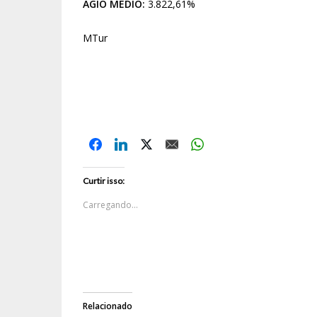
ÁGIO MÉDIO:
3.822,61%
MTur
Curtir isso:
Carregando...
Relacionado