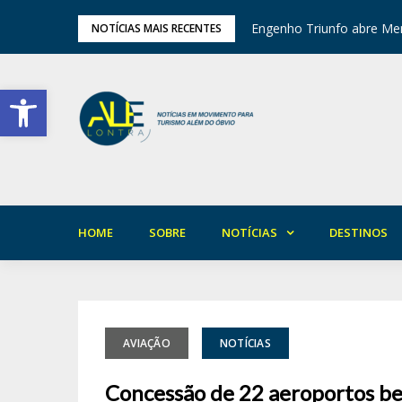
tival de Inverno das Serras
Engenho Triunfo abre Mem
NOTÍCIAS MAIS RECENTES
Barra de Ferramentas Aberta
HOME
SOBRE
NOTÍCIAS
DESTINOS
AVIAÇÃO
NOTÍCIAS
Concessão de 22 aeroportos ben