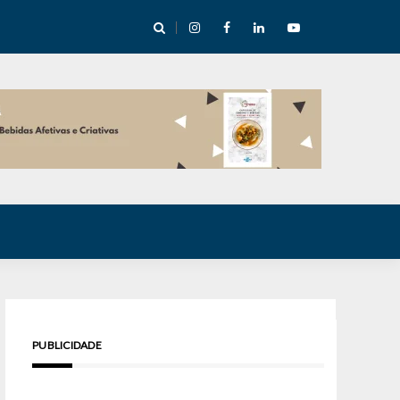
cha abre mentoria de storytelling com 10 vagas
PUBLICIDADE