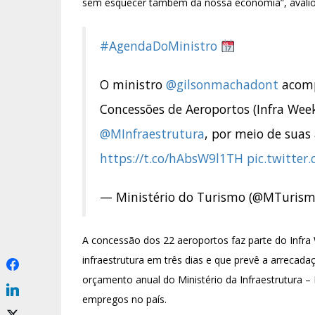
sem esquecer também da nossa economia”, avalio
#AgendaDoMinistro
O ministro
@gilsonmachadont
acomp
Concessões de Aeroportos (Infra Wee
@MInfraestrutura
, por meio de sua
https://t.co/hAbsW9l1TH
pic.twitter
— Ministério do Turismo (@MTuris
A concessão dos 22 aeroportos faz parte do Infra
infraestrutura em três dias e que prevê a arrecada
orçamento anual do Ministério da Infraestrutura – 
empregos no país.