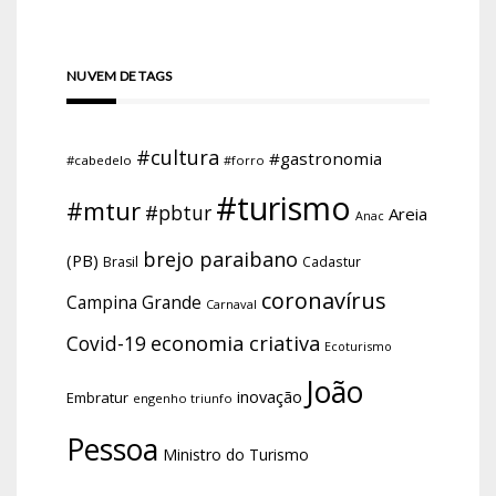
NUVEM DE TAGS
#cultura
#gastronomia
#cabedelo
#forro
#turismo
#mtur
#pbtur
Areia
Anac
brejo paraibano
(PB)
Brasil
Cadastur
coronavírus
Campina Grande
Carnaval
economia criativa
Covid-19
Ecoturismo
João
inovação
Embratur
engenho triunfo
Pessoa
Ministro do Turismo