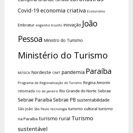
economia criativa
Covid-19
Ecoturismo
João
inovação
Embratur
engenho triunfo
Pessoa
Ministro do Turismo
Ministério do Turismo
Paraíba
pandemia
Nordeste
OMT
MÚSICA
Regina Amorim
Programa de Regionalização do Turismo
Rio Grande do Norte
Sebrae
retomada
rio de janeiro
Sebrae Paraíba
Sebrae PB
sustentabilidade
turismo cultural
turismo
São João
tecnologia
São Paulo
Turismo
turismo rural
na Paraíba
sustentável