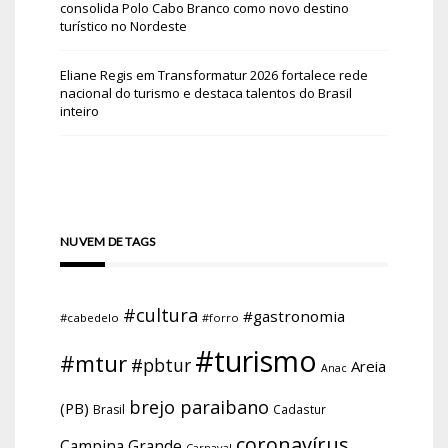
consolida Polo Cabo Branco como novo destino
turístico no Nordeste
Eliane Regis
em
Transformatur 2026 fortalece rede
nacional do turismo e destaca talentos do Brasil
inteiro
NUVEM DE TAGS
#cultura
#gastronomia
#cabedelo
#forro
#turismo
#mtur
#pbtur
Areia
Anac
brejo paraibano
(PB)
Brasil
Cadastur
coronavírus
Campina Grande
Carnaval