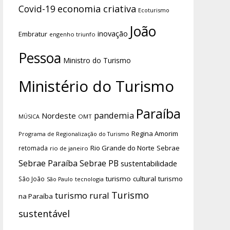
economia criativa
Covid-19
Ecoturismo
João
inovação
Embratur
engenho triunfo
Pessoa
Ministro do Turismo
Ministério do Turismo
Paraíba
pandemia
Nordeste
OMT
MÚSICA
Regina Amorim
Programa de Regionalização do Turismo
Rio Grande do Norte
Sebrae
retomada
rio de janeiro
Sebrae Paraíba
Sebrae PB
sustentabilidade
turismo cultural
turismo
São João
tecnologia
São Paulo
Turismo
turismo rural
na Paraíba
sustentável