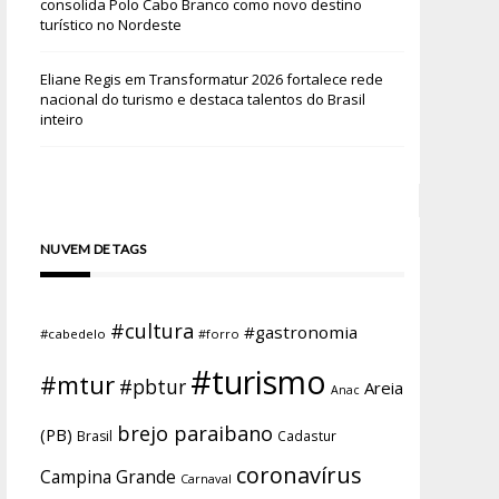
consolida Polo Cabo Branco como novo destino
turístico no Nordeste
Eliane Regis
em
Transformatur 2026 fortalece rede
nacional do turismo e destaca talentos do Brasil
inteiro
NUVEM DE TAGS
#cultura
#gastronomia
#cabedelo
#forro
#turismo
#mtur
#pbtur
Areia
Anac
brejo paraibano
(PB)
Brasil
Cadastur
coronavírus
Campina Grande
Carnaval