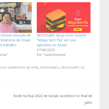
romove inclusão de
McDonald’s lança novo recurso
 Síndrome de Down
“Méqui Sem Fila” em seu
e trabalho
aplicativo no Brasil
07/08/2020
omia"
Em "Gastronomia"
sos sanduíches da rede
,
McDonald's
,
McDonald's na
Bode na Rua 2022 de Gurjão acontece no final de
julho