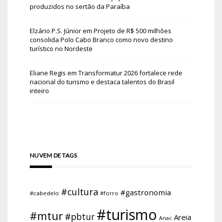
produzidos no sertão da Paraíba
Elzário P.S. Júnior
em
Projeto de R$ 500 milhões
consolida Polo Cabo Branco como novo destino
turístico no Nordeste
Eliane Regis
em
Transformatur 2026 fortalece rede
nacional do turismo e destaca talentos do Brasil
inteiro
NUVEM DE TAGS
#cultura
#gastronomia
#cabedelo
#forro
#turismo
#mtur
#pbtur
Areia
Anac