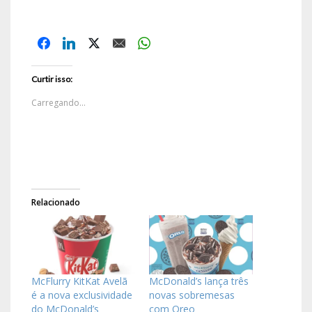
Curtir isso:
Carregando...
Relacionado
McFlurry KitKat Avelã
McDonald’s lança três
é a nova exclusividade
novas sobremesas
do McDonald’s
com Oreo