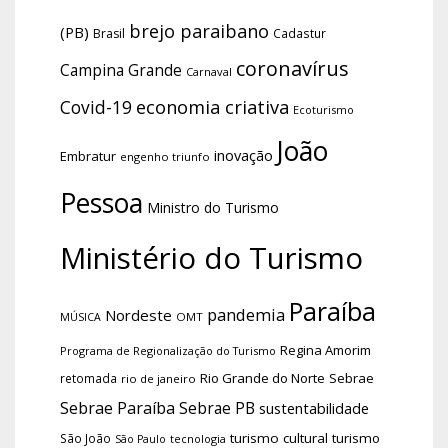
brejo paraibano
(PB)
Brasil
Cadastur
coronavírus
Campina Grande
Carnaval
economia criativa
Covid-19
Ecoturismo
João
inovação
Embratur
engenho triunfo
Pessoa
Ministro do Turismo
Ministério do Turismo
Paraíba
pandemia
Nordeste
OMT
MÚSICA
Regina Amorim
Programa de Regionalização do Turismo
Rio Grande do Norte
Sebrae
retomada
rio de janeiro
Sebrae Paraíba
Sebrae PB
sustentabilidade
turismo cultural
turismo
São João
tecnologia
São Paulo