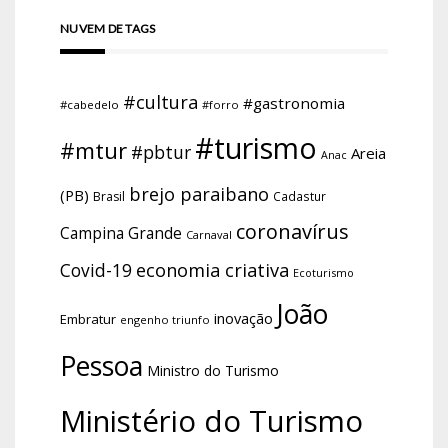
NUVEM DE TAGS
#cultura
#gastronomia
#cabedelo
#forro
#turismo
#mtur
#pbtur
Areia
Anac
brejo paraibano
(PB)
Brasil
Cadastur
coronavírus
Campina Grande
Carnaval
economia criativa
Covid-19
Ecoturismo
João
inovação
Embratur
engenho triunfo
Pessoa
Ministro do Turismo
Ministério do Turismo