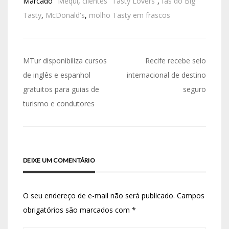
Marcado
"Méqui
,
clientes “Tasty Lovers”
,
fãs do Big
Tasty
,
McDonald's
,
molho Tasty em frascos
MTur disponibiliza cursos
Recife recebe selo
de inglês e espanhol
internacional de destino
gratuitos para guias de
seguro
turismo e condutores
DEIXE UM COMENTÁRIO
O seu endereço de e-mail não será publicado.
Campos
obrigatórios são marcados com
*