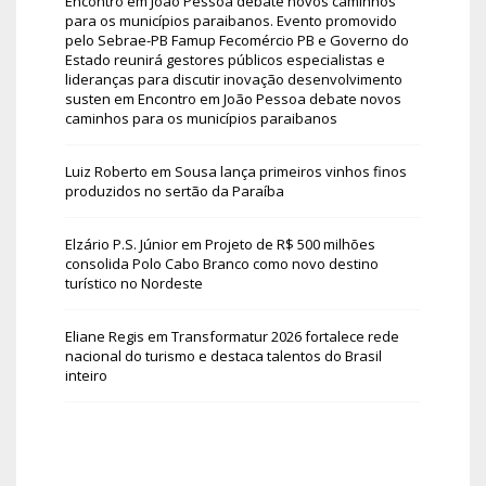
Encontro em João Pessoa debate novos caminhos
para os municípios paraibanos. Evento promovido
pelo Sebrae-PB Famup Fecomércio PB e Governo do
Estado reunirá gestores públicos especialistas e
lideranças para discutir inovação desenvolvimento
susten
em
Encontro em João Pessoa debate novos
caminhos para os municípios paraibanos
Luiz Roberto
em
Sousa lança primeiros vinhos finos
produzidos no sertão da Paraíba
Elzário P.S. Júnior
em
Projeto de R$ 500 milhões
consolida Polo Cabo Branco como novo destino
turístico no Nordeste
Eliane Regis
em
Transformatur 2026 fortalece rede
nacional do turismo e destaca talentos do Brasil
inteiro