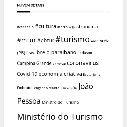
NUVEM DE TAGS
#cultura
#gastronomia
#cabedelo
#forro
#turismo
#mtur
#pbtur
Areia
Anac
brejo paraibano
(PB)
Brasil
Cadastur
coronavírus
Campina Grande
Carnaval
economia criativa
Covid-19
Ecoturismo
João
inovação
Embratur
engenho triunfo
Pessoa
Ministro do Turismo
Ministério do Turismo