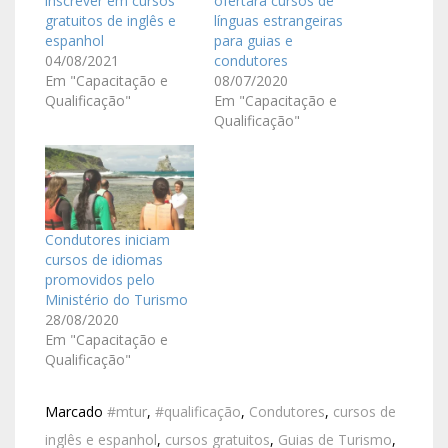
inscrever em cursos
ofertará cursos de
gratuitos de inglês e
línguas estrangeiras
espanhol
para guias e
04/08/2021
condutores
Em "Capacitação e
08/07/2020
Qualificação"
Em "Capacitação e
Qualificação"
Condutores iniciam
cursos de idiomas
promovidos pelo
Ministério do Turismo
28/08/2020
Em "Capacitação e
Qualificação"
Marcado
#mtur
,
#qualificação
,
Condutores
,
cursos de
inglês e espanhol
,
cursos gratuitos
,
Guias de Turismo
,