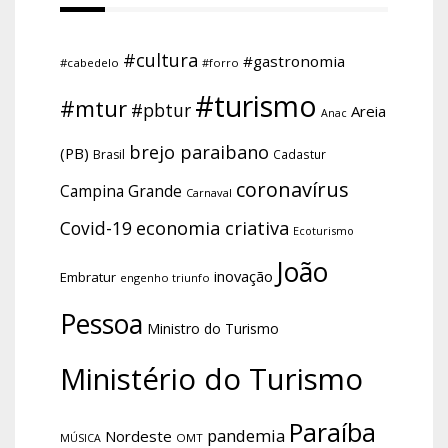
#cultura
#gastronomia
#cabedelo
#forro
#turismo
#mtur
#pbtur
Areia
Anac
brejo paraibano
(PB)
Brasil
Cadastur
coronavírus
Campina Grande
Carnaval
economia criativa
Covid-19
Ecoturismo
João
inovação
Embratur
engenho triunfo
Pessoa
Ministro do Turismo
Ministério do Turismo
Paraíba
pandemia
Nordeste
OMT
MÚSICA