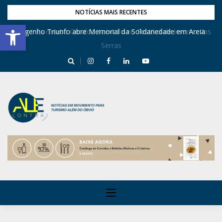
NOTÍCIAS MAIS RECENTES
Barra de Ferramentas Aberta
Dona Inês recebe Geraldo Azevedo no Festival de Inverno das
Engenho Triunfo abre Memorial da Solidariedade em Areia
Serras