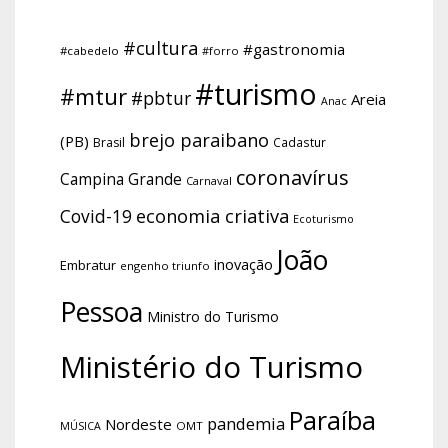
#cultura
#gastronomia
#cabedelo
#forro
#turismo
#mtur
#pbtur
Areia
Anac
brejo paraibano
(PB)
Brasil
Cadastur
coronavírus
Campina Grande
Carnaval
economia criativa
Covid-19
Ecoturismo
João
inovação
Embratur
engenho triunfo
Pessoa
Ministro do Turismo
Ministério do Turismo
Paraíba
pandemia
Nordeste
OMT
MÚSICA