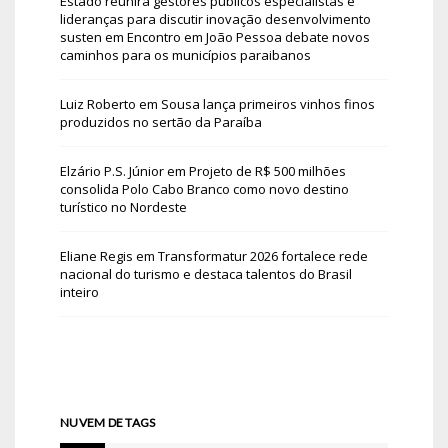
Estado reunirá gestores públicos especialistas e
lideranças para discutir inovação desenvolvimento
susten
em
Encontro em João Pessoa debate novos
caminhos para os municípios paraibanos
Luiz Roberto
em
Sousa lança primeiros vinhos finos
produzidos no sertão da Paraíba
Elzário P.S. Júnior
em
Projeto de R$ 500 milhões
consolida Polo Cabo Branco como novo destino
turístico no Nordeste
Eliane Regis
em
Transformatur 2026 fortalece rede
nacional do turismo e destaca talentos do Brasil
inteiro
NUVEM DE TAGS