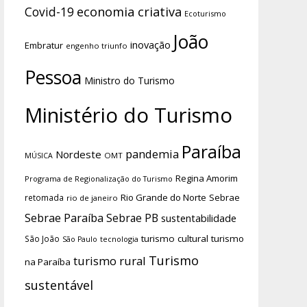
economia criativa
Covid-19
Ecoturismo
João
inovação
Embratur
engenho triunfo
Pessoa
Ministro do Turismo
Ministério do Turismo
Paraíba
pandemia
Nordeste
OMT
MÚSICA
Regina Amorim
Programa de Regionalização do Turismo
Rio Grande do Norte
Sebrae
retomada
rio de janeiro
Sebrae Paraíba
Sebrae PB
sustentabilidade
turismo cultural
turismo
São João
tecnologia
São Paulo
Turismo
turismo rural
na Paraíba
sustentável