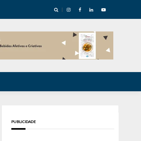
cha abre mentoria de storytelling com 10 vagas
PUBLICIDADE