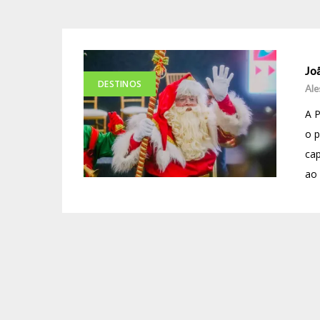
Jo
DESTINOS
Ale
A P
o p
cap
ao 