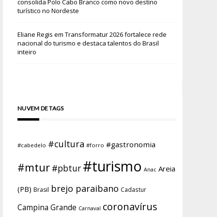
consolida Polo Cabo Branco como novo destino
turístico no Nordeste
Eliane Regis
em
Transformatur 2026 fortalece rede
nacional do turismo e destaca talentos do Brasil
inteiro
NUVEM DE TAGS
#cultura
#gastronomia
#cabedelo
#forro
#turismo
#mtur
#pbtur
Areia
Anac
brejo paraibano
(PB)
Brasil
Cadastur
coronavírus
Campina Grande
Carnaval