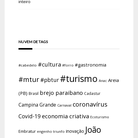
inteiro
NUVEM DE TAGS
#cultura
#gastronomia
#cabedelo
#forro
#turismo
#mtur
#pbtur
Areia
Anac
brejo paraibano
(PB)
Brasil
Cadastur
coronavírus
Campina Grande
Carnaval
economia criativa
Covid-19
Ecoturismo
João
inovação
Embratur
engenho triunfo