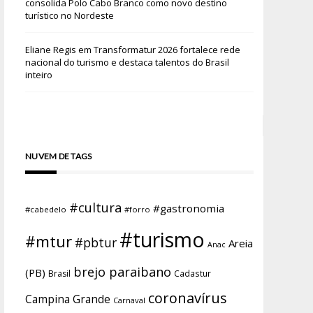
consolida Polo Cabo Branco como novo destino
turístico no Nordeste
Eliane Regis
em
Transformatur 2026 fortalece rede
nacional do turismo e destaca talentos do Brasil
inteiro
NUVEM DE TAGS
#cultura
#gastronomia
#cabedelo
#forro
#turismo
#mtur
#pbtur
Areia
Anac
brejo paraibano
(PB)
Brasil
Cadastur
coronavírus
Campina Grande
Carnaval