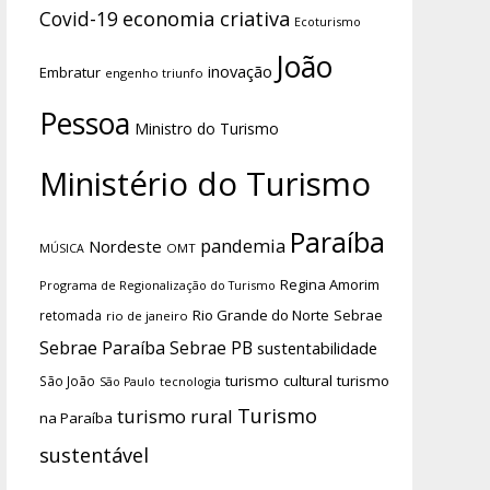
economia criativa
Covid-19
Ecoturismo
João
inovação
Embratur
engenho triunfo
Pessoa
Ministro do Turismo
Ministério do Turismo
Paraíba
pandemia
Nordeste
OMT
MÚSICA
Regina Amorim
Programa de Regionalização do Turismo
Rio Grande do Norte
Sebrae
retomada
rio de janeiro
Sebrae Paraíba
Sebrae PB
sustentabilidade
turismo cultural
turismo
São João
tecnologia
São Paulo
Turismo
turismo rural
na Paraíba
sustentável