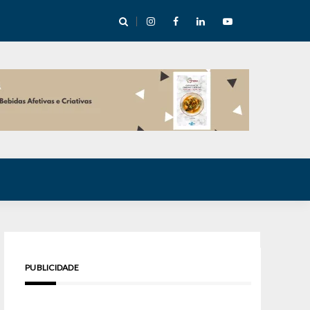
cha abre mentoria de storytelling com 10 vagas
PUBLICIDADE