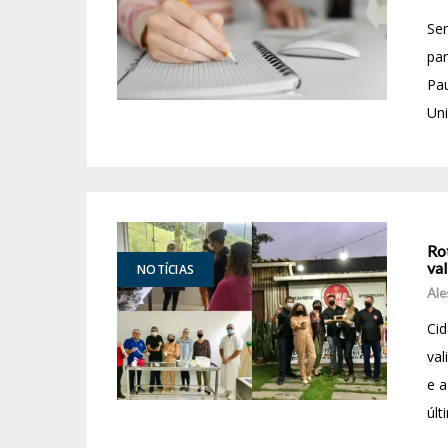
Ser
par
Pau
Uni
Rot
va
NOTÍCIAS
Ale
Cid
val
e a
últ