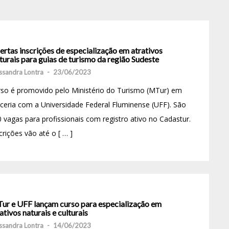
rtas inscrições de especialização em atrativos
turais para guias de turismo da região Sudeste
ssandra Lontra
-
23/06/2023
so é promovido pelo Ministério do Turismo (MTur) em
ceria com a Universidade Federal Fluminense (UFF). São
 vagas para profissionais com registro ativo no Cadastur.
crições vão até o [ … ]
ur e UFF lançam curso para especialização em
ativos naturais e culturais
ssandra Lontra
-
14/06/2023